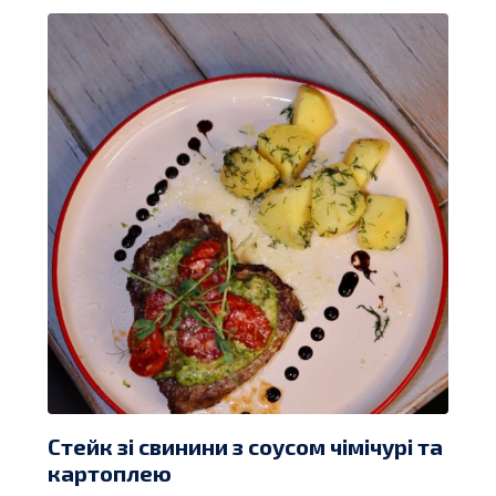
Стейк зі свинини з соусом чімічурі та
картоплею