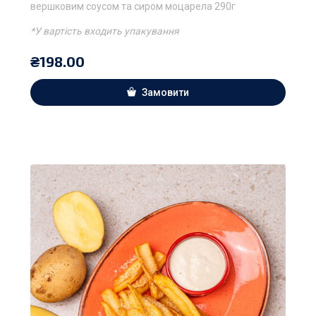
вершковим соусом та сиром моцарела 290г
*У вартість входить упакування
₴
198.00
Замовити