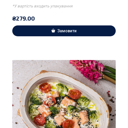
*У вартість входить упакування
₴
279.00
Замовити