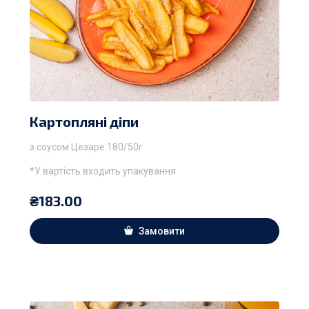
Картопляні діпи
з соусом Цезаре 180/50г
*У вартість входить упакування
₴
183.00
Замовити