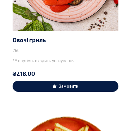
Овочі гриль
260г
*У вартість входить упакування
₴
218.00
Замовити