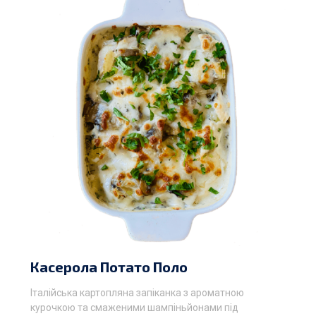
Касерола Потато Поло
Італійська картопляна запіканка з ароматною
курочкою та смаженими шампіньйонами під