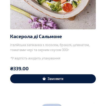
Касерола ді Сальмоне
італійська запіканка з лососем, броколі, шпинатом,
томатами чері та сирним соусом 300г
*У вартість входить упакування
₴
339.00
Замовити