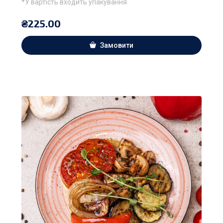
*У вартість входить упакування
₴
225.00
Замовити