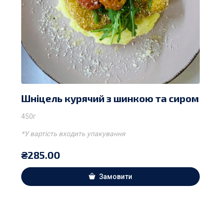
Шніцель курячий з шинкою та сиром
450г
*У вартість входить упакування
₴
285.00
Замовити