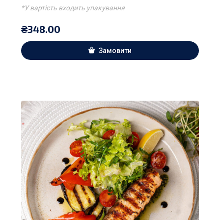
*У вартість входить упакування
₴
348.00
Замовити