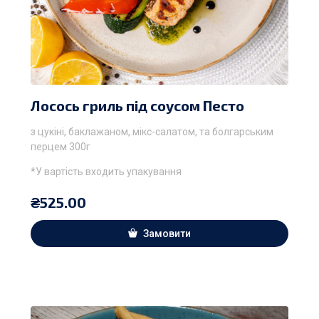
Лосось гриль під соусом Песто
з цукіні, баклажаном, мікс-салатом, та болгарським
перцем 300г
*У вартість входить упакування
₴
525.00
Замовити