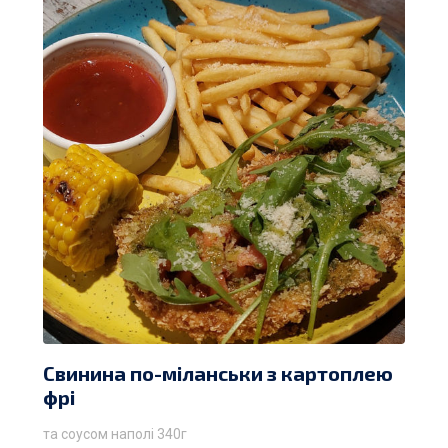
Свинина по-міланськи з картоплею
фрі
та соусом наполі 340г