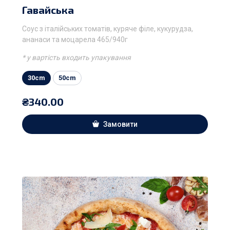
Гавайська
Соус з італійських томатів, куряче філе, кукурудза,
ананаси та моцарела 465/940г
* у вартість входить упакування
30cm
50cm
₴
340.00
Замовити