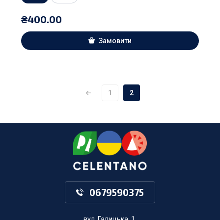
₴
400.00
Замовити
1
2
0679590375
вул. Галицька, 1,