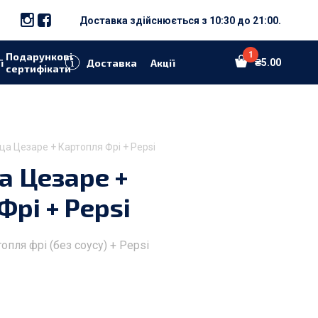
Доставка здійснюється з 10:30 до 21:00.
1
Подарункові
ї
Доставка
Акції
₴
5.00
сертифікати
ца Цезаре + Картопля Фрі + Pepsi
а Цезаре +
рі + Pepsi
опля фрі (без соусу) + Pepsi