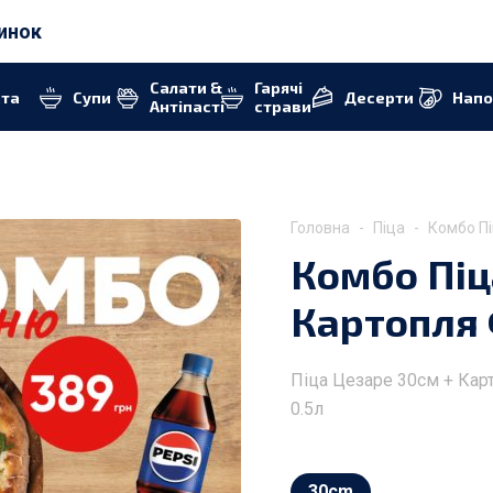
Ринок
Салати &
Гарячі
ста
Супи
Десерти
Напо
Антіпасті
страви
Головна
Піца
Комбо Пі
Комбо Піц
Картопля Ф
Піца Цезаре 30см + Карт
0.5л
30cm