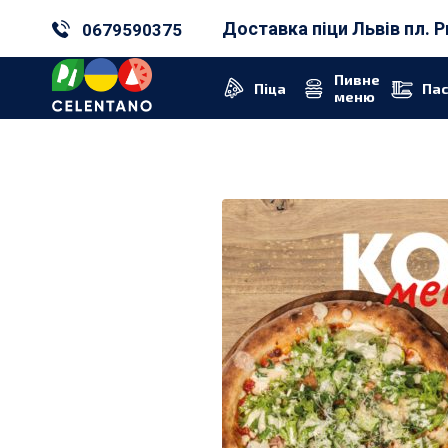
Доставка піци Львів пл. 
0679590375
Пивне
Піца
Па
меню