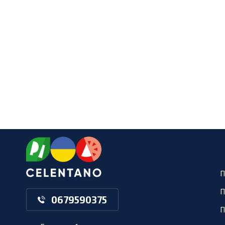
П
П
0679590375
П