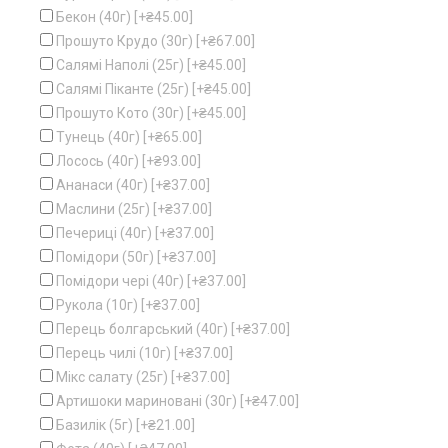
Бекон (40г)
[+₴45.00]
Прошуто Крудо (30г)
[+₴67.00]
Салямі Наполі (25г)
[+₴45.00]
Салямі Піканте (25г)
[+₴45.00]
Прошуто Кото (30г)
[+₴45.00]
Тунець (40г)
[+₴65.00]
Лосось (40г)
[+₴93.00]
Ананаси (40г)
[+₴37.00]
Маслини (25г)
[+₴37.00]
Печериці (40г)
[+₴37.00]
Помідори (50г)
[+₴37.00]
Помідори чері (40г)
[+₴37.00]
Рукола (10г)
[+₴37.00]
Перець болгарський (40г)
[+₴37.00]
Перець чилі (10г)
[+₴37.00]
Мікс салату (25г)
[+₴37.00]
Артишоки мариновані (30г)
[+₴47.00]
Базилік (5г)
[+₴21.00]