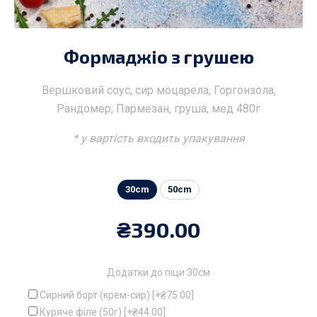
Формаджіо з грушею
Вершковий соус, сир моцарела, Горгонзола,
Рандомер, Пармезан, груша, мед 480г
* у вартість входить упакування
30cm
50cm
₴
390.00
Додатки до піци 30см
Сирний борт (крем-сир)
[+₴75.00]
Куряче філе (50г)
[+₴44.00]