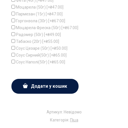
Фета (40г)
[+₴47.00]
Моцарела (50г)
[+₴47.00]
Пармезан (15г)
[+₴47.00]
Горгонзола (30г)
[+₴67.00]
Моцарела Фреска (50г)
[+₴67.00]
Радомер (50г)
[+₴49.00]
Табаско (20г)
[+₴55.00]
Соус Цезаре (50г)
[+₴50.00]
Соус Сирний(50г)
[+₴65.00]
Соус Наполі(50г)
[+₴65.00]
Додати у кошик
Артикул:
Невідомо
Категорія:
Піца